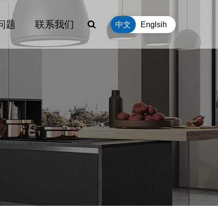
问题
联系我们
中文
Englsih