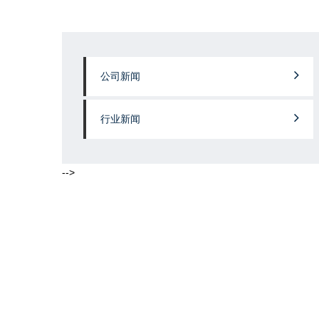
公司新闻
行业新闻
-->