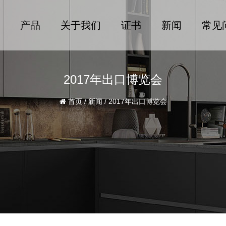
产品
关于我们
证书
新闻
常见
2017年出口博览会
首页
/
新闻
/
2017年出口博览会