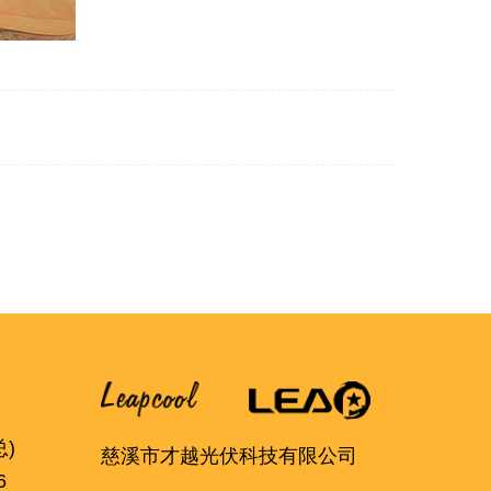
总)
慈溪市才越光伏科技有限公司
6