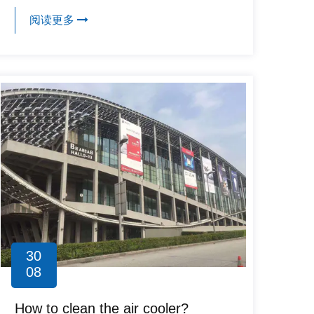
阅读更多
30
08
How to clean the air cooler?