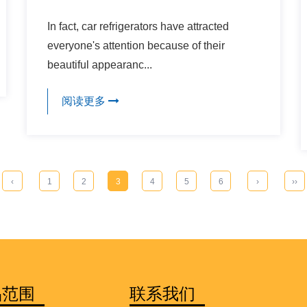
In fact, car refrigerators have attracted
everyone's attention because of their
beautiful appearanc...
阅读更多
‹
1
2
3
4
5
6
›
››
品范围
联系我们