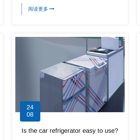
阅读更多
24
08
Is the car refrigerator easy to use?