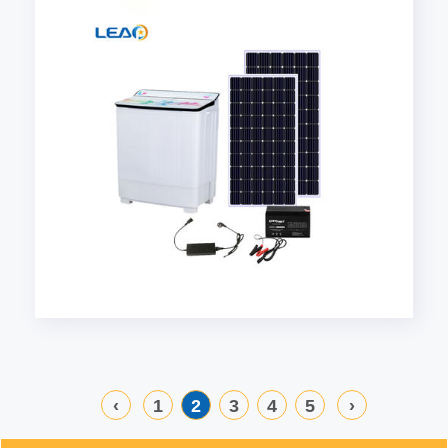
‹
1
2
3
4
5
›