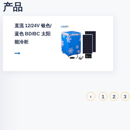
产品
直流 12/24V 银色/
蓝色 BD/BC 太阳
能冷柜
‹
1
2
3